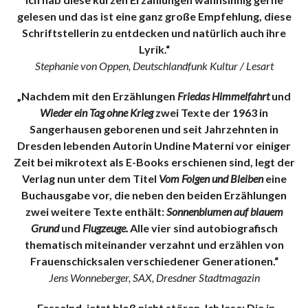
gelesen und das ist eine ganz große Empfehlung, diese
Schriftstellerin zu entdecken und natürlich auch ihre
Lyrik.“
Stephanie von Oppen, Deutschlandfunk Kultur / Lesart
„Nachdem mit den Erzählungen
Friedas Himmelfahrt
und
Wieder ein Tag ohne Krieg
zwei Texte der 1963 in
Sangerhausen geborenen und seit Jahrzehnten in
Dresden lebenden Autorin Undine Materni vor einiger
Zeit bei mikrotext als E-Books erschienen sind, legt der
Verlag nun unter dem Titel
Vom Folgen und Bleiben
eine
Buchausgabe vor, die neben den beiden Erzählungen
zwei weitere Texte enthält:
Sonnenblumen auf blauem
Grund
und
Flugzeuge.
Alle vier sind autobiografisch
thematisch miteinander verzahnt und erzählen von
Frauenschicksalen verschiedener Generationen.“
Jens Wonneberger, SAX, Dresdner Stadtmagazin
„
Fesselnd, jetzt bloß nicht stören. Ich lese: Die in