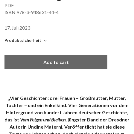
PDF
ISBN 978-3-948631-44-4
17. Juli 2023
Produktsicherheit
mikrotext
c/o Colonia Nova
Add to cart
Thiemannstr. 1
12059 Berlin
produkt (at) mikrotext (punkt) com
Sicherheitshinweis entsprechend Art. 9 Abs. 7 S. 2 der GPSR
entbehrlich.
„Vier Geschichten: drei Frauen – Großmutter, Mutter,
Tochter – und ein Enkelkind. Vier Generationen vor dem
Hintergrund von hundert Jahren deutscher Geschichte,
das ist
Vom Folgen und Bleiben
, jüngster Band der Dresdner
Autorin Undine Materni. Veröffentlicht hat sie diese
Texte vor Jahren schon, doch einzeln oder verstreut.