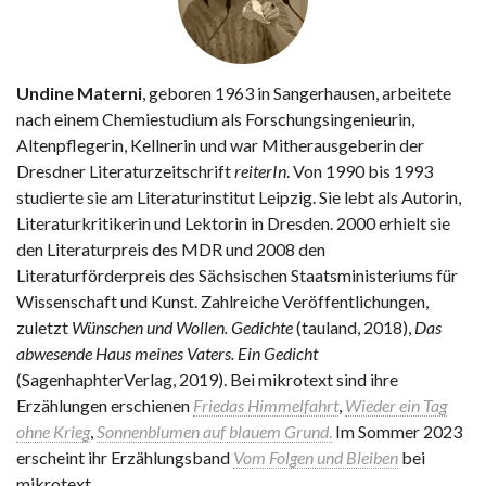
Undine Materni
, geboren 1963 in Sangerhausen, arbeitete
nach einem Chemiestudium als Forschungsingenieurin,
Altenpflegerin, Kellnerin und war Mitherausgeberin der
Dresdner Literaturzeitschrift
reiterIn
. Von 1990 bis 1993
studierte sie am Literaturinstitut Leipzig. Sie lebt als Autorin,
Literaturkritikerin und Lektorin in Dresden. 2000 erhielt sie
den Literaturpreis des MDR und 2008 den
Literaturförderpreis des Sächsischen Staatsministeriums für
Wissenschaft und Kunst. Zahlreiche Veröffentlichungen,
zuletzt
Wünschen und Wollen. Gedichte
(tauland, 2018),
Das
abwesende Haus meines Vaters. Ein Gedicht
(SagenhaphterVerlag, 2019). Bei mikrotext sind ihre
Erzählungen erschienen
Friedas Himmelfahrt
,
Wieder ein Tag
ohne Krieg
,
Sonnenblumen auf blauem Grund
.
Im Sommer 2023
erscheint ihr Erzählungsband
Vom Folgen und Bleiben
bei
mikrotext.