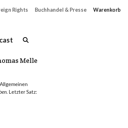
reign Rights
Buchhandel & Presse
Warenkorb
cast
homas Melle
r Allgemeinen
eben
. Letzter Satz: