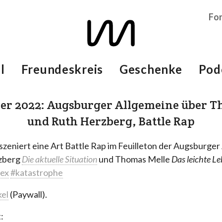
Fo
l
Freundeskreis
Geschenke
Pod
ber 2022: Augsburger Allgemeine über T
und Ruth Herzberg, Battle Rap
zeniert eine Art Battle Rap im Feuilleton der Augsburge
zberg
Die aktuelle Situation
und Thomas Melle
Das leichte L
sex
#katastrophe
kel
(Paywall).
: