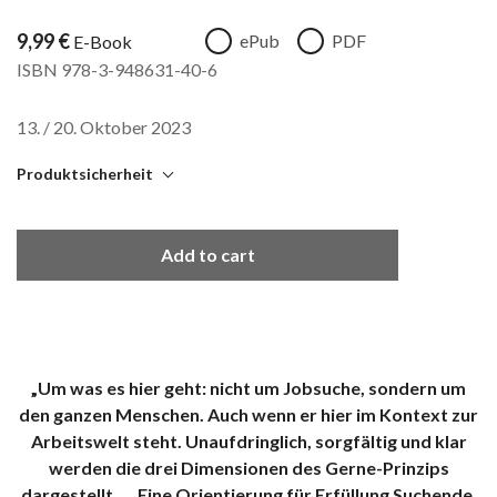
9,99
€
ePub
PDF
E-Book
ISBN 978-3-948631-40-6
13. / 20. Oktober 2023
Produktsicherheit
mikrotext
c/o Colonia Nova
Add to cart
Thiemannstr. 1
12059 Berlin
produkt (at) mikrotext (punkt) com
Sicherheitshinweis entsprechend Art. 9 Abs. 7 S. 2 der GPSR
entbehrlich.
„Um was es hier geht: nicht um Jobsuche, sondern um
den ganzen Menschen. Auch wenn er hier im Kontext zur
Arbeitswelt steht. Unaufdringlich, sorgfältig und klar
werden die drei Dimensionen des Gerne-Prinzips
dargestellt. … Eine Orientierung für Erfüllung Suchende,