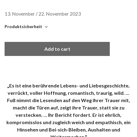
13. November / 22. November 2023
Produktsicherheit
mikrotext
c/o Colonia Nova
Add to cart
Thiemannstr. 1
12059 Berlin
produkt (at) mikrotext (punkt) com
Sicherheitshinweis entsprechend Art. 9 Abs. 7 S. 2 der GPSR
entbehrlich.
„Es ist eine berührende Lebens- und Liebesgeschichte,
verrückt, voller Hoffnung, romantisch, traurig, wild. …
Fuß nimmt die Lesenden auf den Weg ihrer Trauer mit,
macht die Türen auf, zeigt ihre Trauer, statt sie zu
verstecken. … Ihr Bericht fordert. Er ist ehrlich,
kompromisslos und zugleich weich und empathisch, ein
Hinsehen und Bei-sich-Bleiben, Aushalten und
Weitermachen.“