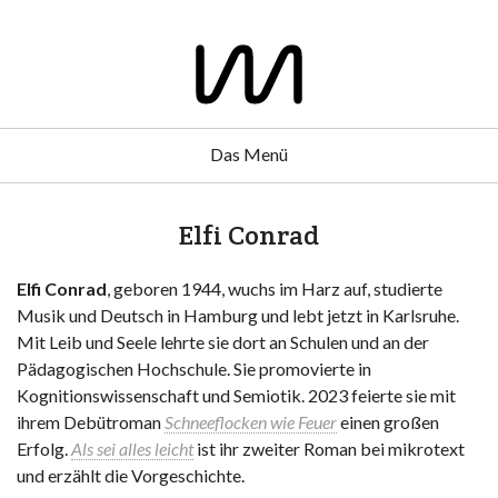
Das Menü
Elfi Conrad
Elfi Conrad
, geboren 1944, wuchs im Harz auf, studierte
Musik und Deutsch in Hamburg und lebt jetzt in Karlsruhe.
Mit Leib und Seele lehrte sie dort an Schulen und an der
Pädagogischen Hochschule. Sie promovierte in
Kognitionswissenschaft und Semiotik. 2023 feierte sie mit
ihrem Debütroman
Schneeflocken wie Feuer
einen großen
Erfolg.
Als sei alles leicht
ist ihr zweiter Roman bei mikrotext
und erzählt die Vorgeschichte.