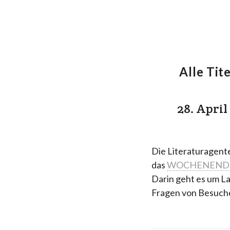
Alle Tite
28. Apri
Die Literaturagente
das
WOCHENEND
Darin geht es um La
Fragen von Besuch