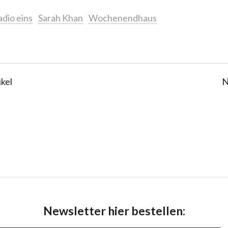
adio eins
Sarah Khan
Wochenendhaus
ikel
N
Newsletter hier bestellen: