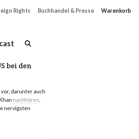
reign Rights
Buchhandel & Presse
Warenkorb
cast
S bei den
 vor, darunter auch
h Khan
nachhören
.
ie nervigsten