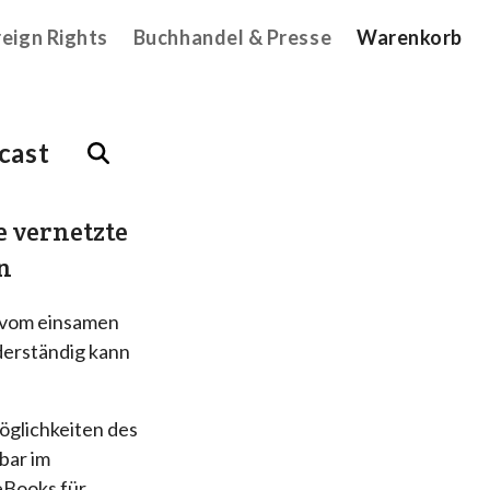
reign Rights
Buchhandel & Presse
Warenkorb
cast
e vernetzte
n
h vom einsamen
derständig kann
öglichkeiten des
bar im
eBooks für