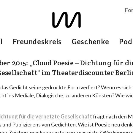
Fo
l
Freundeskreis
Geschenke
Pod
er 2015: „Cloud Poesie – Dichtung für di
esellschaft“ im Theaterdiscounter Berli
 das Gedicht seine gedruckte Form verliert? Wenn es sic
cht ins Mediale, Dialogische, zu anderen Künsten? Wie wi
htung für die vernetzte Gesellschaft
fragt nach den M
s und Publizierens von Gedichten. Wie ist Poesie neu denk
er Zeichen, was kann sie fassen, was nicht? Wie können 