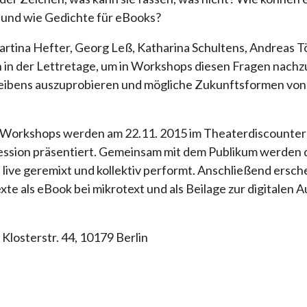
und wie Gedichte für eBooks?
artina Hefter, Georg Leß, Katharina Schultens, Andreas T
h in der Lettretage, um in Workshops diesen Fragen nac
reibens auszuprobieren und mögliche Zukunftsformen von 
 Workshops werden am 22.11. 2015 im Theaterdiscounter 
Session präsentiert. Gemeinsam mit dem Publikum werden 
live geremixt und kollektiv performt. Anschließend ersc
te als eBook bei mikrotext und als Beilage zur digitalen A
Klosterstr. 44, 10179 Berlin