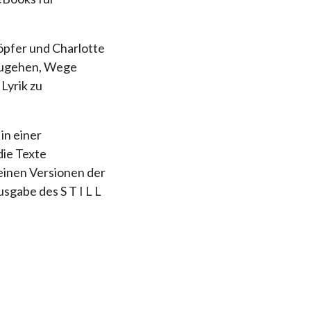
öpfer und Charlotte
hzugehen, Wege
Lyrik zu
in einer
die Texte
heinen Versionen der
usgabe des S T I L L