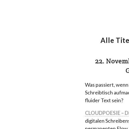
Alle Tite
22. Novemb
G
Was passiert, wenn
Schreibtisch aufma
fluider Text sein?
CLOUDPOESIE – Dic
digitalen Schreiben
permanenten Flow d