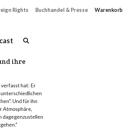
reign Rights
Buchhandel & Presse
Warenkorb
cast
und ihre
 verfasst hat: Er
 unterschiedlichen
en“. Und für ihn
ner Atmosphäre,
ich dagegenzustellen
rgehen.“