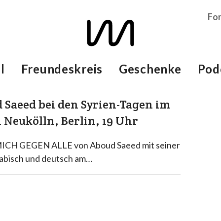
Fo
l
Freundeskreis
Geschenke
Pod
d Saeed bei den Syrien-Tagen im
Neukölln, Berlin, 19 Uhr
ICH GEGEN ALLE von Aboud Saeed mit seiner
rabisch und deutsch am…