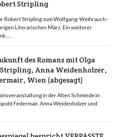
bert Stripling
or Robert Stripling zum Wolfgang-Weihrauch-
rigen Literarischen März. Ein weiterer
ink….
Zukunft des Romans mit Olga
 Stripling, Anna Weidenholzer,
ermair, Wien (abgesagt)
nsveranstaltung in der Alten Schmiede in
opold Federmair, Anna Weidenholzer und
gesspiegel bespricht VERPASSTE