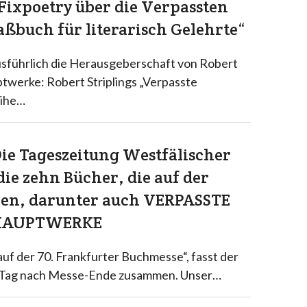
 Fixpoetry über die Verpassten
ßbuch für literarisch Gelehrte“
usführlich die Herausgeberschaft von Robert
ptwerke: Robert Striplings „Verpasste
eihe…
Die Tageszeitung Westfälischer
ie zehn Bücher, die auf der
len, darunter auch VERPASSTE
HAUPTWERKE
 auf der 70. Frankfurter Buchmesse“, fasst der
n Tag nach Messe-Ende zusammen. Unser…