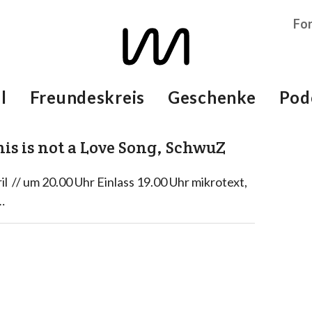
Fo
l
Freundeskreis
Geschenke
Pod
his is not a Love Song, SchwuZ
ril // um 20.00 Uhr Einlass 19.00 Uhr mikrotext,
…