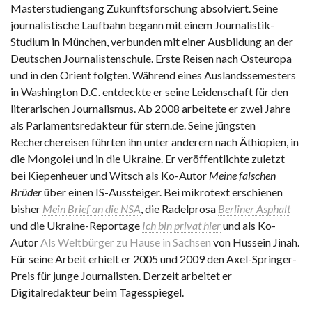
Masterstudiengang Zukunftsforschung absolviert. Seine
journalistische Laufbahn begann mit einem Journalistik-
Studium in München, verbunden mit einer Ausbildung an der
Deutschen Journalistenschule. Erste Reisen nach Osteuropa
und in den Orient folgten. Während eines Auslandssemesters
in Washington D.C. entdeckte er seine Leidenschaft für den
literarischen Journalismus. Ab 2008 arbeitete er zwei Jahre
als Parlamentsredakteur für stern.de. Seine jüngsten
Recherchereisen führten ihn unter anderem nach Äthiopien, in
die Mongolei und in die Ukraine. Er veröffentlichte zuletzt
bei Kiepenheuer und Witsch als Ko-Autor
Meine falschen
Brüder
über einen IS-Aussteiger. Bei mikrotext erschienen
bisher
Mein Brief an die NSA
, die Radelprosa
Berliner Asphalt
und die Ukraine-Reportage
Ich bin privat hier
und als Ko-
Autor
Als Weltbürger zu Hause in Sachsen
von Hussein Jinah.
Für seine Arbeit erhielt er 2005 und 2009 den Axel-Springer-
Preis für junge Journalisten. Derzeit arbeitet er
Digitalredakteur beim Tagesspiegel.