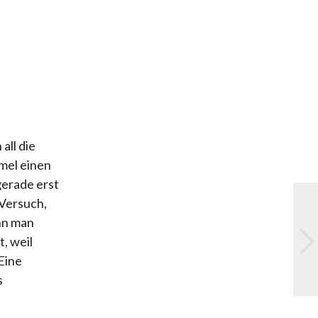
all die
mel einen
gerade erst
 Versuch,
nn man
, weil
Eine
s