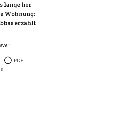
es lange her
ere Wohnung:
Abbas erzählt
eyer
PDF
ne