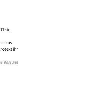
2015 in
mascus
rotext ihr
enfassung