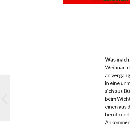
Was macht 
Weihnachts
an vergang
in eine un
sich aus B
beim Wicht
einen aus 
berührende
Ankommen. 