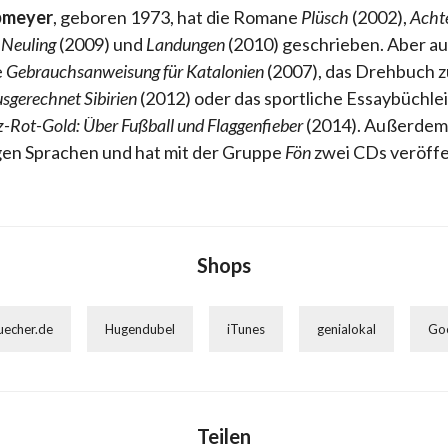
bmeyer
, geboren 1973, hat die Romane
Plüsch
(2002),
Acht
 Neuling
(2009) und
Landungen
(2010) geschrieben. Aber a
e
Gebrauchsanweisung für Katalonien
(2007), das Drehbuch 
sgerechnet Sibirien
(2012) oder das sportliche Essaybüchle
-Rot-Gold: Über Fußball und Flaggenfieber
(2014). Außerdem
igen Sprachen und hat mit der Gruppe
Fön
zwei CDs veröffe
Shops
uecher.de
Hugendubel
iTunes
genialokal
Go
Teilen