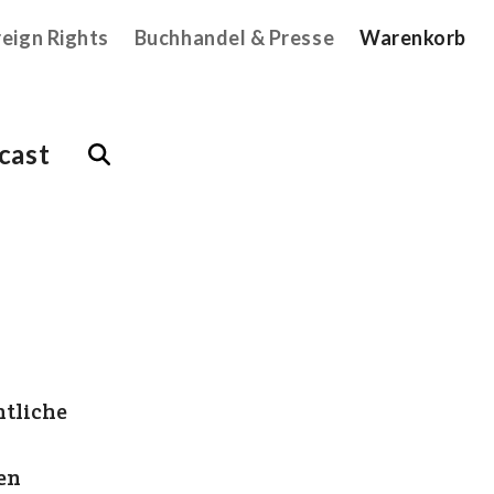
reign Rights
Buchhandel & Presse
Warenkorb
cast
tliche
en