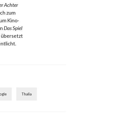
er Achter
uch zum
zum Kino-
in
Das Spiel
 übersetzt
ntlicht.
ogle
Thalia