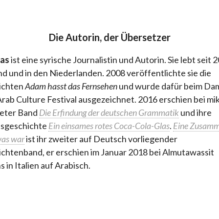
Die Autorin, der Übersetzer
as
ist eine syrische Journalistin und Autorin. Sie lebt seit 
d und in den Niederlanden. 2008 veröffentlichte sie die
ichten
Adam hasst das Fernsehen
und wurde dafür beim Da
Arab Culture Festival ausgezeichnet. 2016 erschien bei mik
teter Band
Die Erfindung der deutschen Grammatik
und ihre
sgeschichte
Ein einsames rotes Coca-Cola-Glas
.
Eine Zusamm
was war
ist ihr zweiter auf Deutsch vorliegender
chtenband, er erschien im Januar 2018 bei Almutawassit
s in Italien auf Arabisch.