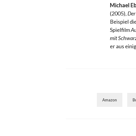
Michael E
(2005),
Der
Beispiel di
Spielfilm
Au
mit Schwarz
er aus ein
Amazon
B