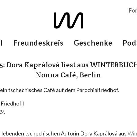
Fo
l
Freundeskreis
Geschenke
Pod
25: Dora Kaprálová liest aus WINTERBUCH
Nonna Café, Berlin
ein tschechisches Café auf dem Parochialfriedhof.
Friedhof I
29,
in lebenden tschechischen Autorin Dora Kaprálová aus
Win