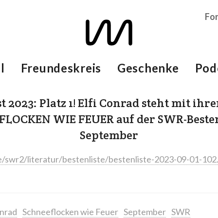
Fo
l
Freundeskreis
Geschenke
Pod
t 2023: Platz 1! Elfi Conrad steht mit i
LOCKEN WIE FEUER auf der SWR-Besten
September
/swr2/literatur/bestenliste/bestenliste-2023-09-01-102
onrad
Schneeflocken wie Feuer
September
SWR