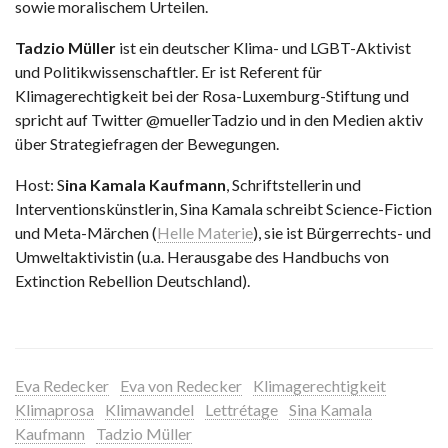
sowie moralischem Urteilen.
Tadzio Müller
ist ein deutscher Klima- und LGBT-Aktivist
und Politikwissenschaftler. Er ist Referent für
Klimagerechtigkeit bei der Rosa-Luxemburg-Stiftung und
spricht auf Twitter @muellerTadzio und in den Medien aktiv
über Strategiefragen der Bewegungen.
Host: S
ina Kamala Kaufmann
, Schriftstellerin und
Interventionskünstlerin, Sina Kamala schreibt Science-Fiction
und Meta-Märchen (
Helle Materie
), sie ist Bürgerrechts- und
Umweltaktivistin (u.a. Herausgabe des Handbuchs von
Extinction Rebellion Deutschland).
Eva Redecker
Eva von Redecker
Klimagerechtigkeit
Klimaprosa
Klimawandel
Lettrétage
Sina Kamala
Kaufmann
Tadzio Müller