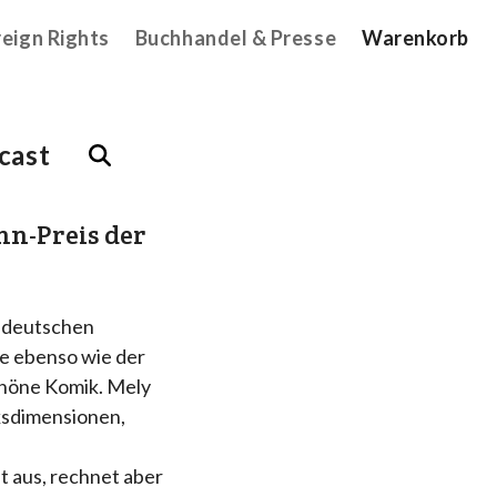
reign Rights
Buchhandel & Presse
Warenkorb
cast
nn-Preis der
r deutschen
se ebenso wie der
chöne Komik. Mely
cksdimensionen,
et aus, rechnet aber