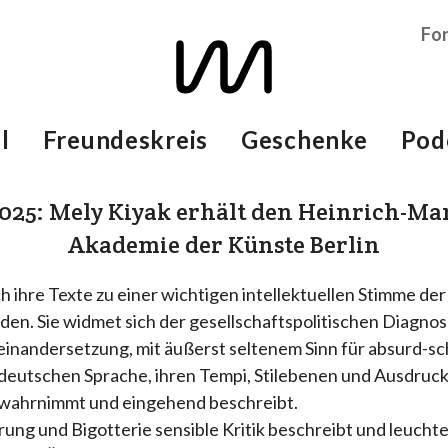
Fo
l
Freundeskreis
Geschenke
Pod
2025: Mely Kiyak erhält den Heinrich-Ma
Akademie der Künste Berlin
ch ihre Texte zu einer wichtigen intellektuellen Stimme de
den. Sie widmet sich der gesellschaftspolitischen Diagno
einandersetzung, mit äußerst seltenem Sinn für absurd-s
r deutschen Sprache, ihren Tempi, Stilebenen und Ausdru
 wahrnimmt und eingehend beschreibt.
erung und Bigotterie sensible Kritik beschreibt und leucht