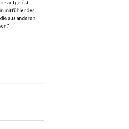
hne aufgelöst
n mitfühlendes,
 die aus anderen
en.“