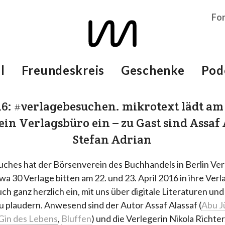
Fo
l
Freundeskreis
Geschenke
Pod
016: #verlagebesuchen. mikrotext lädt am
ein Verlagsbüro ein – zu Gast sind Assaf
Stefan Adrian
ches hat der Börsenverein des Buchhandels in Berlin Ver
wa 30 Verlage bitten am 22. und 23. April 2016 in ihre Ver
uch ganz herzlich ein, mit uns über digitale Literaturen un
 plaudern. Anwesend sind der Autor Assaf Alassaf (
Abu J
Gin des Lebens
,
Bluffen
) und die Verlegerin Nikola Richte