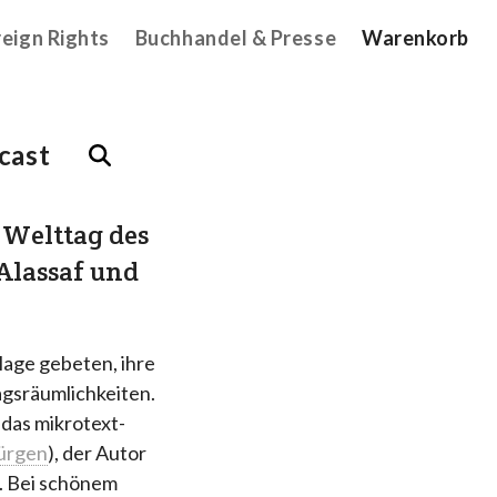
reign Rights
Buchhandel & Presse
Warenkorb
cast
 Welttag des
 Alassaf und
lage gebeten, ihre
lagsräumlichkeiten.
d das mikrotext-
ürgen
), der Autor
r. Bei schönem