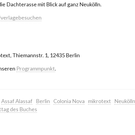
ie Dachterasse mit Blick auf ganz Neukölln.
#verlagebesuchen
text, Thiemannstr. 1, 12435 Berlin
 unseren
Programmpunkt
.
Assaf Alassaf
Berlin
Colonia Nova
mikrotext
Neuköll
ttag des Buches