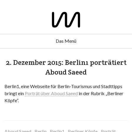
Das Menü
2. Dezember 2015: Berlin1 porträtiert
Aboud Saeed
Berlin1, eine Webseite für Berlin-Tourismus und Stadttipps
bringt ein
Porträt über Aboud Saeed
in der Rubrik „Berliner
Köpfe“.
Aboud Saeed
Berlin
Berlin1
Berliner Köpfe
Porträt