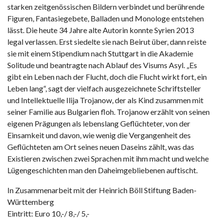
starken zeitgenössischen Bildern verbindet und berührende
Figuren, Fantasiegebete, Balladen und Monologe entstehen
lässt. Die heute 34 Jahre alte Autorin konnte Syrien 2013
legal verlassen. Erst siedelte sie nach Beirut über, dann reiste
sie mit einem Stipendium nach Stuttgart in die Akademie
Solitude und beantragte nach Ablauf des Visums Asyl. „Es
gibt ein Leben nach der Flucht, doch die Flucht wirkt fort, ein
Leben lang“, sagt der vielfach ausgezeichnete Schriftsteller
und Intellektuelle Ilija Trojanow, der als Kind zusammen mit
seiner Familie aus Bulgarien floh. Trojanow erzählt von seinen
eigenen Prägungen als lebenslang Geflüchteter, von der
Einsamkeit und davon, wie wenig die Vergangenheit des
Geflüchteten am Ort seines neuen Daseins zählt, was das
Existieren zwischen zwei Sprachen mit ihm macht und welche
Lügengeschichten man den Daheimgebliebenen auftischt.
In Zusammenarbeit mit der Heinrich Böll Stiftung Baden-
Württemberg
Eintritt: Euro 10,-/ 8,-/ 5,-