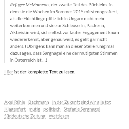
Refugee McMoments
, der zweite Teil des Büchleins, in
dem sie die Wochen im Sommer 2015 mitstenografiert,
als die Flüchtlinge plötzlich in Ungarn nicht mehr
weiterkommen und sie zur Schleuserin, Packerin,
Aktivistin wird, sich selbst vor lauter Engagement kaum
wiedererkennt, aber genau weiß, es geht gar nicht
anders. (Übrigens kann man an dieser Stelle ruhig mal
dazusagen, dass Sargnagel eine der mutigsten Stimmen
in Österreich ist …)
Hier
ist der komplette Text zu lesen.
Axel Rühle
Bachmann
In der Zukunft sind wir alle tot
Klagenfurt
mutig
politisch
Stefanie Sargnagel
Süddeutsche Zeitung
Wettlesen